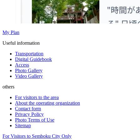
My Plan
Useful information
Transportation
Digital Guidebook
Access
Photo Gallery
Video Gallery
others
For visitors to the area
About the operating organization
Contact form
Privacy Policy
Photo Terms of Use
Sitemap
For Visitors to Semboku City Only