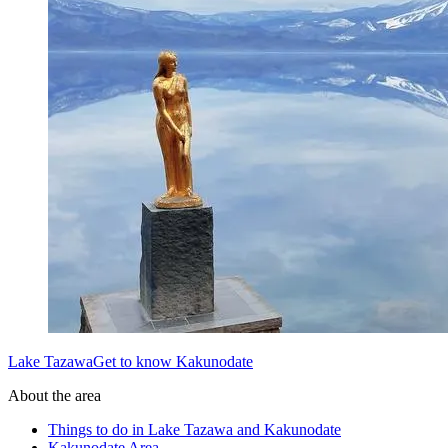
Lake TazawaGet to know Kakunodate
About the area
Things to do in Lake Tazawa and Kakunodate
Kakunodate Area