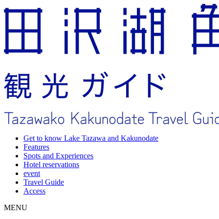
Get to know Lake Tazawa and Kakunodate
Features
Spots and Experiences
Hotel reservations
event
Travel Guide
Access
MENU