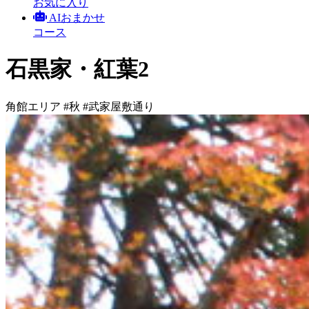
お気に入り
AIおまかせ
コース
石黒家・紅葉2
角館エリア
#秋
#武家屋敷通り