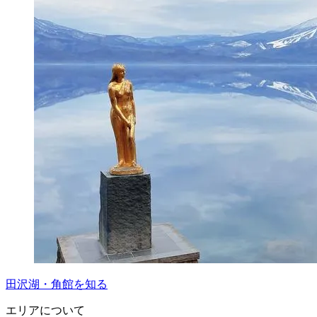
田沢湖・角館を知る
エリアについて