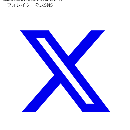
「フォレイク」公式SNS