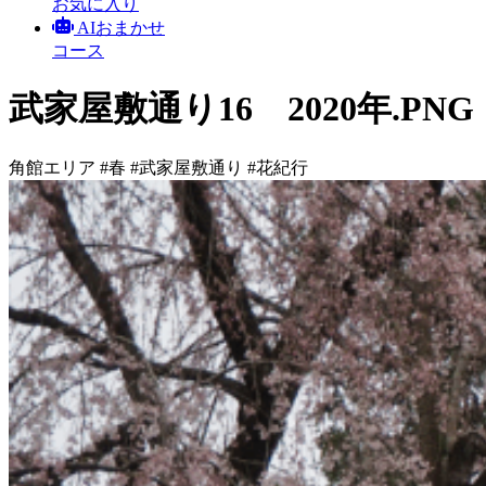
お気に入り
AIおまかせ
コース
武家屋敷通り16 2020年.PNG
角館エリア
#春
#武家屋敷通り
#花紀行