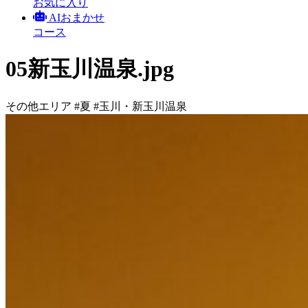
お気に入り
AIおまかせ
コース
05新玉川温泉.jpg
その他エリア
#夏
#玉川・新玉川温泉