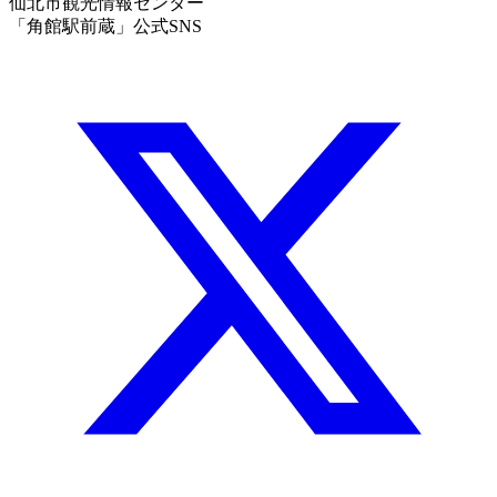
仙北市観光情報センター
「角館駅前蔵」公式SNS