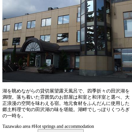
湖を眺めながらの貸切展望露天風呂で、四季折々の田沢湖を
満喫。落ち着いた雰囲気のお部屋は和室と和洋室と選べ、大
正浪漫の空間を味わえる宿。地元食材をふんだんに使用した
郷土料理で旬の田沢湖の味を堪能。湖畔でしっぽりくつろぎ
の一時を。
Tazawako area
#Hot springs and accommodation