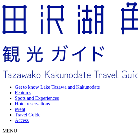
Get to know Lake Tazawa and Kakunodate
Features
Spots and Experiences
Hotel reservations
event
Travel Guide
Access
MENU