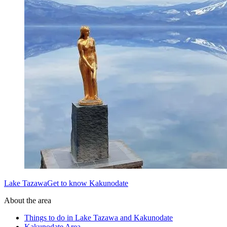
Lake TazawaGet to know Kakunodate
About the area
Things to do in Lake Tazawa and Kakunodate
Kakunodate Area