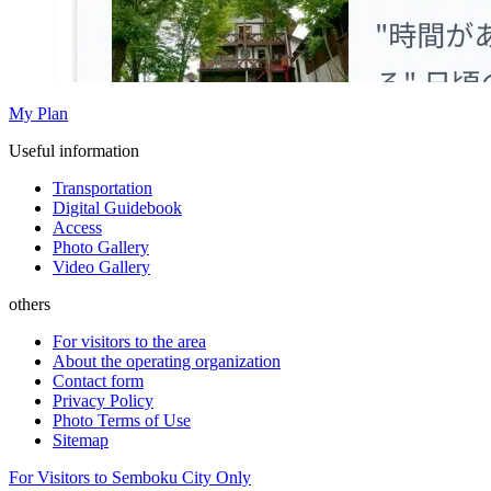
My Plan
Useful information
Transportation
Digital Guidebook
Access
Photo Gallery
Video Gallery
others
For visitors to the area
About the operating organization
Contact form
Privacy Policy
Photo Terms of Use
Sitemap
For Visitors to Semboku City Only