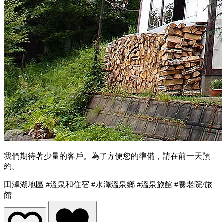
我們期待著少量的客戶。為了方便您的準備，請在前一天預
約。
田澤湖地區
#溫泉和住宿
#水澤溫泉鄉
#溫泉旅館
#養老院/旅
館